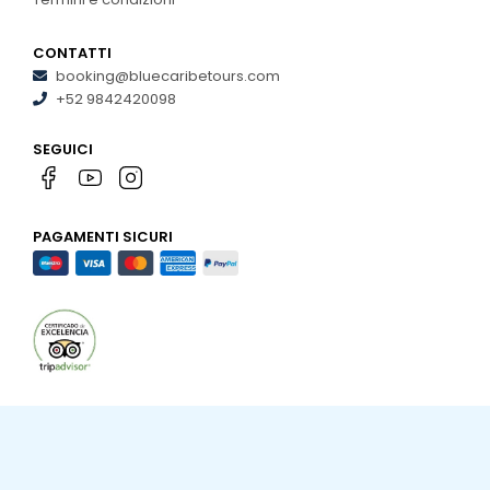
Chichen Itza
Chichen Itza
CONTATTI
booking@bluecaribetours.com
+52 9842420098
SEGUICI
PAGAMENTI SICURI