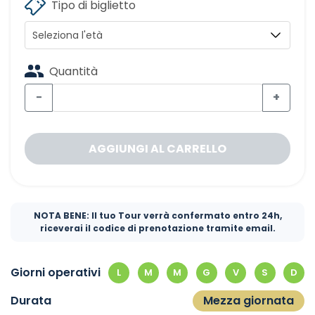
Tipo di biglietto
Quantità
−
+
AGGIUNGI AL CARRELLO
NOTA BENE: Il tuo Tour verrà confermato entro 24h,
riceverai il codice di prenotazione tramite email.
Giorni operativi
L
M
M
G
V
S
D
Durata
Mezza giornata