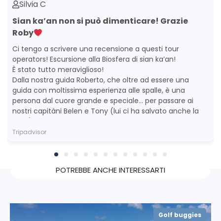
Silvia C
Sian ka’an non si può dimenticare! Grazie
Roby
Ci tengo a scrivere una recensione a questi tour
operators! Escursione alla Biosfera di sian ka’an!
È stato tutto meraviglioso!
Dalla nostra guida Roberto, che oltre ad essere una
guida con moltissima esperienza alle spalle, è una
persona dal cuore grande e speciale… per passare ai
nostri capitàni Belen e Tony (lui ci ha salvato anche la
pelle)… abbiamo visto delfini, lamantini tartarughe e
molto altro… nel loro habitat naturale! Una vera magia!
Tripadvisor
Grazie grazie e ancora Grazie!
POTREBBE ANCHE INTERESSARTI
Golf buggies