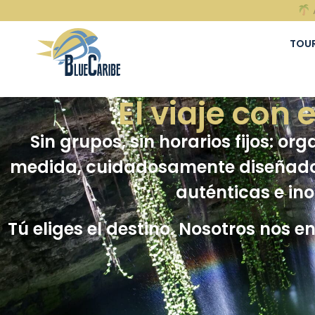
TOU
El viaje con 
Sin grupos, sin horarios fijos: o
medida, cuidadosamente diseñado 
auténticas e ino
Tú eliges el destino. Nosotros nos