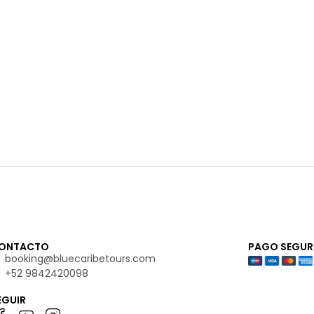
ONTACTO
PAGO SEGUR
booking@bluecaribetours.com
+52 9842420098
EGUIR