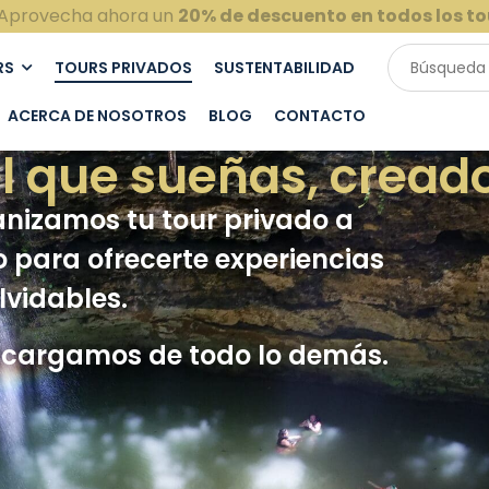
Aprovecha ahora un
20% de descuento en todos los to
RS
TOURS PRIVADOS
SUSTENTABILIDAD
ACERCA DE NOSOTROS
BLOG
CONTACTO
el que sueñas, creado
rganizamos tu tour privado a
para ofrecerte experiencias
lvidables.
 encargamos de todo lo demás.