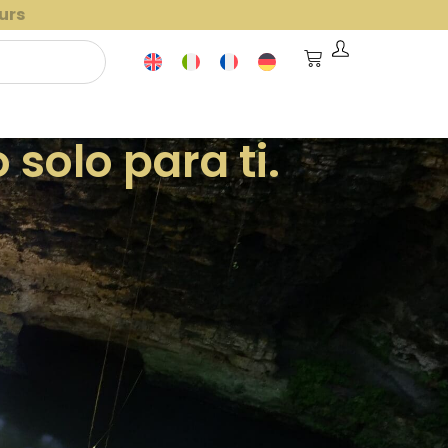
urs
 solo para ti.