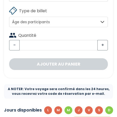
Type de billet
Quantité
−
+
AJOUTER AU PANIER
A NOTER: Votre voyage sera confirmé dans les 24 heures,
vous recevrez votre code de réservation par e-mail.
Jours disponibles
L
M
M
J
V
S
D