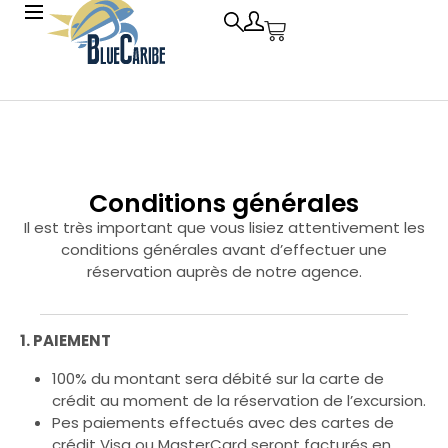
Underwater World
Underwater World
Requin Baleine Espedition
Requin Baleine Espedition
Conditions générales
Soirée Maya
Soirée Maya
Il est très important que vous lisiez attentivement les
Ek Balam
Ek Balam
conditions générales avant d’effectuer une
réservation auprès de notre agence.
Isla Contoy et Isla Mujeres
Isla Contoy et Isla Mujeres
Safari en bateau a Sian Kaan
Safari en bateau a Sian Kaan
1. PAIEMENT
Holbox
Holbox
100% du montant sera débité sur la carte de
Tulum et Village
Tulum et Village
crédit au moment de la réservation de l’excursion.
Pes paiements effectués avec des cartes de
Blue Coba
Blue Coba
crédit Visa ou MasterCard seront facturés en