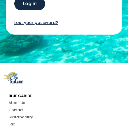
Log in
Chichen Itza
Chichen Itza
Lost your password?
BLUE CARIBE
About Us
Contact
Sustainability
Faq