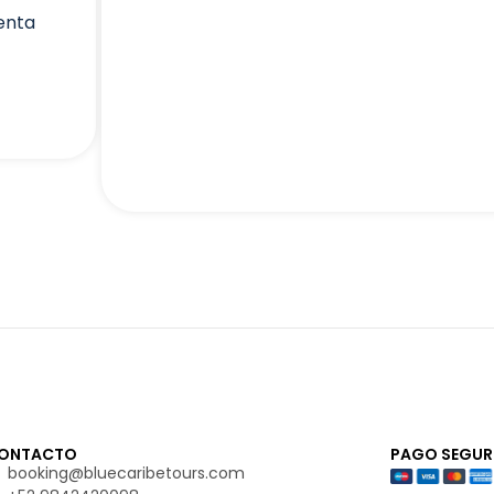
uenta
ONTACTO
PAGO SEGUR
booking@bluecaribetours.com